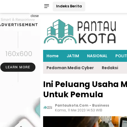
Indeks Berita
close
Home
JATIM
NASIONAL
POLIT
Pedoman Media Cyber
Redaksi
Ini Peluang Usaha 
Untuk Pemula
Pantaukota.com
-
Business
Kamis, 11 Mei 2023 14:53 WIB