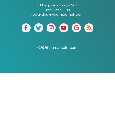
Jl. Margorejo Tangsi No 10
085385558909
redaksipakrwcom@gmail.com
©2026 pantaukota.com