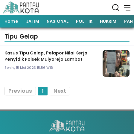
Home
JATIM
NASIONAL
POLITIK
HUKRIM
PAN
Tipu Gelap
Kasus Tipu Gelap, Pelapor Nilai Kerja
Penyidik Polsek Mulyorejo Lambat
Senin, 15 Mei 2023 15:56 WIB
Previous
1
Next