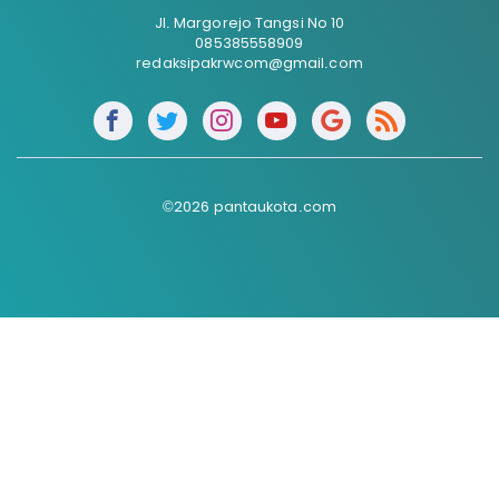
Jl. Margorejo Tangsi No 10
085385558909
redaksipakrwcom@gmail.com
©2026 pantaukota.com