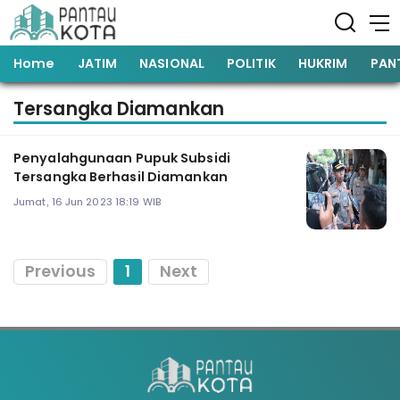
Home
JATIM
NASIONAL
POLITIK
HUKRIM
PAN
Tersangka Diamankan
Penyalahgunaan Pupuk Subsidi
Tersangka Berhasil Diamankan
Jumat, 16 Jun 2023 18:19 WIB
Previous
1
Next