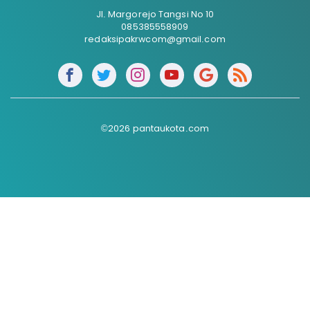
Jl. Margorejo Tangsi No 10
085385558909
redaksipakrwcom@gmail.com
©2026 pantaukota.com