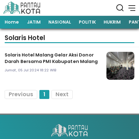
Home
JATIM
NASIONAL
POLITIK
HUKRIM
PAN
Solaris Hotel
Solaris Hotel Malang Gelar Aksi Donor
Darah Bersama PMI Kabupaten Malang
Jumat, 05 Jul 2024 18:22 WIB
Previous
1
Next