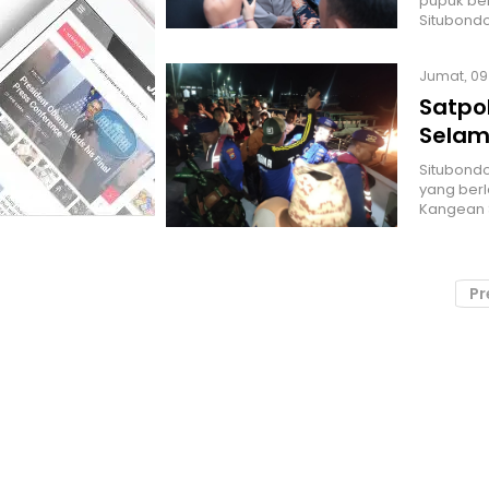
pupuk ber
Situbondo
Jumat, 09
Satpol
Selam
Situbondo
yang berl
Kangean
Pr