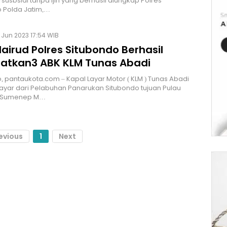
susbsidi tanpa ijin yang berhasil diungkap Polres
 Polda Jatim,…
 Jun 2023 17:54 WIB
airud Polres Situbondo Berhasil
atkan3 ABK KLM Tunas Abadi
, pantaukota.com – Kapal Layar Motor ( KLM ) Tunas Abadi
ayar dari Pelabuhan Panarukan Situbondo tujuan Pulau
 Sumenep M…
evious
1
Next