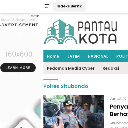
Indeks Berita
close
Home
JATIM
NASIONAL
POLIT
Pedoman Media Cyber
Redaksi
Polres Situbondo
Jumat, 16 
Penya
Berha
Situbondo