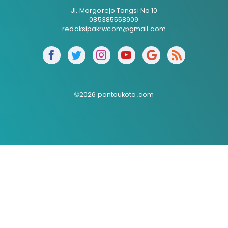
Jl. Margorejo Tangsi No 10
085385558909
redaksipakrwcom@gmail.com
©2026 pantaukota.com