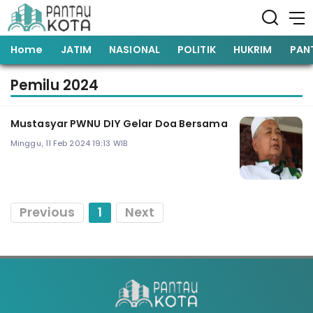
Home
JATIM
NASIONAL
POLITIK
HUKRIM
PAN
Pemilu 2024
Mustasyar PWNU DIY Gelar Doa Bersama
Minggu, 11 Feb 2024 19:13 WIB
Previous
1
Next