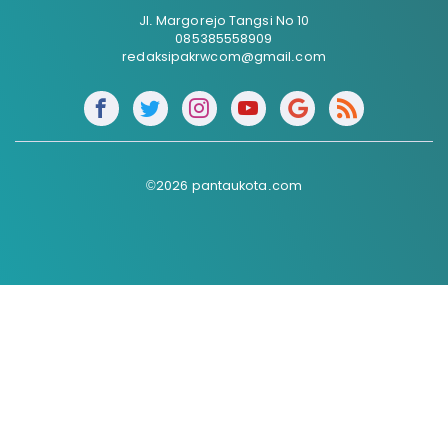
Jl. Margorejo Tangsi No 10
085385558909
redaksipakrwcom@gmail.com
©2026 pantaukota.com