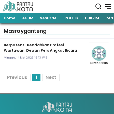
Home
JATIM
NASIONAL
POLITIK
HUKRIM
PAN
Masroyganteng
Berpotensi Rendahkan Profesi
Wartawan, Dewan Pers Angkat Bicara
Minggu, 14 Mei 2023 16:13 WIB
Previous
1
Next