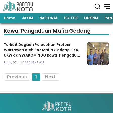
Home
JATIM
NASIONAL
POLITIK
HUKRIM
PAN
Kawal Pengaduan Mafia Gedang
Terkait Dugaan Pelecehan Profesi
Wartawan oleh Bos Mafia Gedang, FKA
UKW dan WAKOMINDO Kawal Pengaduan
Menjadi Pelaporan
Rabu, 07 Jun 2023 15:47 WIB
Previous
1
Next