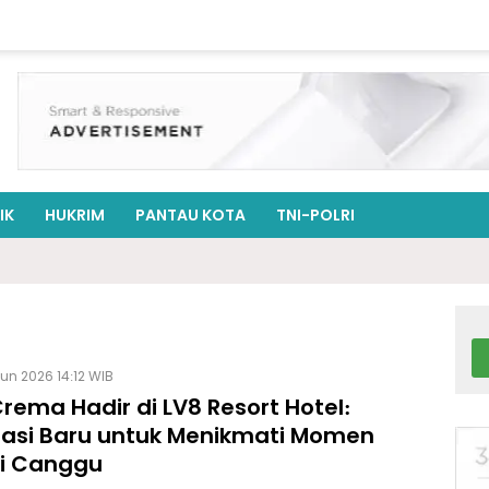
IK
HUKRIM
PANTAU KOTA
TNI-POLRI
Jun 2026 14:12 WIB
rema Hadir di LV8 Resort Hotel:
nasi Baru untuk Menikmati Momen
di Canggu