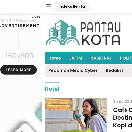
Indeks Berita
close
Home
JATIM
NASIONAL
POLIT
Pedoman Media Cyber
Redaksi
Hotel
Senin, 22 
Café C
Desti
Kopi 