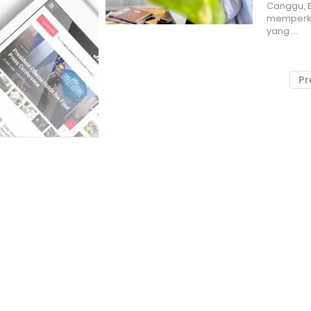
Canggu, B
memperke
yang…
Pr