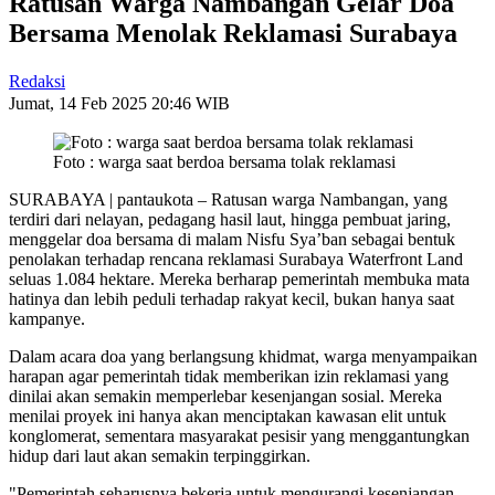
Ratusan Warga Nambangan Gelar Doa
Bersama Menolak Reklamasi Surabaya
Redaksi
Jumat, 14 Feb 2025 20:46 WIB
Foto : warga saat berdoa bersama tolak reklamasi
SURABAYA | pantaukota – Ratusan warga Nambangan, yang
terdiri dari nelayan, pedagang hasil laut, hingga pembuat jaring,
menggelar doa bersama di malam Nisfu Sya’ban sebagai bentuk
penolakan terhadap rencana reklamasi Surabaya Waterfront Land
seluas 1.084 hektare. Mereka berharap pemerintah membuka mata
hatinya dan lebih peduli terhadap rakyat kecil, bukan hanya saat
kampanye.
Dalam acara doa yang berlangsung khidmat, warga menyampaikan
harapan agar pemerintah tidak memberikan izin reklamasi yang
dinilai akan semakin memperlebar kesenjangan sosial. Mereka
menilai proyek ini hanya akan menciptakan kawasan elit untuk
konglomerat, sementara masyarakat pesisir yang menggantungkan
hidup dari laut akan semakin terpinggirkan.
"Pemerintah seharusnya bekerja untuk mengurangi kesenjangan