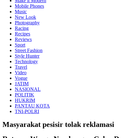
Make it Modern
Mobile Phones
Music
New Look
Photography
Racing
Recipes
Reviews
Sport
Street Fashion
Style Hunter
Technology
Travel
Video
Vogue
JATIM
NASIONAL
POLITIK
HUKRIM
PANTAU KOTA
TNI-POLRI
Masyarakat pesisir tolak reklamasi