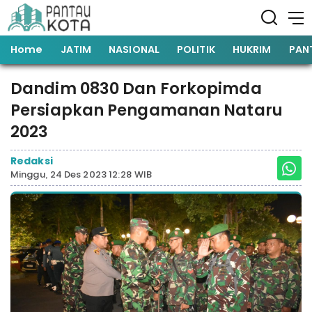
Home
JATIM
NASIONAL
POLITIK
HUKRIM
PAN
Dandim 0830 Dan Forkopimda
Persiapkan Pengamanan Nataru
2023
Redaksi
Minggu, 24 Des 2023 12:28 WIB