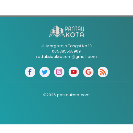
Jl. Margorejo Tangsi No 10
085385558909
redaksipakrwcom@gmail.com
©2026 pantaukota.com