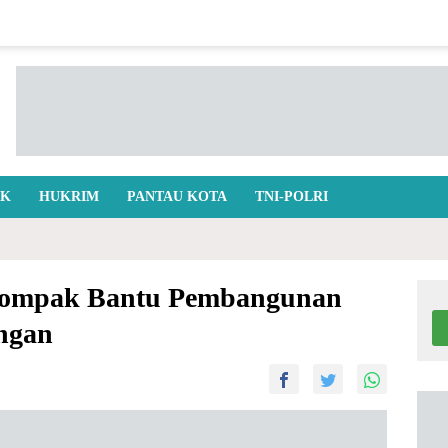
IK
HUKRIM
PANTAU KOTA
TNI-POLRI
 Kompak Bantu Pembangunan
ngan