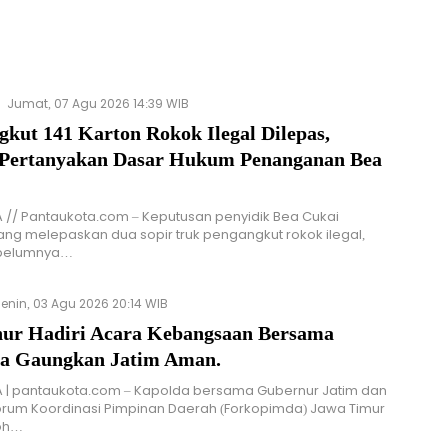
Jumat, 07 Agu 2026 14:39 WIB
kut 141 Karton Rokok Ilegal Dilepas,
 Pertanyakan Dasar Hukum Penanganan Bea
// Pantaukota.com – Keputusan penyidik Bea Cukai
ng melepaskan dua sopir truk pengangkut rokok ilegal,
ebelumnya…
enin, 03 Agu 2026 20:14 WIB
ur Hadiri Acara Kebangsaan Bersama
a Gaungkan Jatim Aman.
 | pantaukota.com – Kapolda bersama Gubernur Jatim dan
orum Koordinasi Pimpinan Daerah (Forkopimda) Jawa Timur
koh…