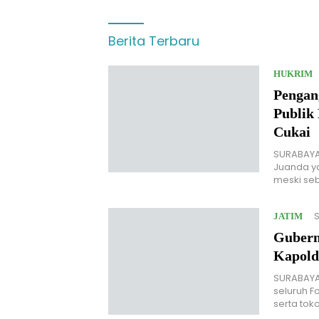
Berita Terbaru
HUKRIM
Pengang
Publik
Cukai
SURABAYA 
Juanda ya
meski s
S
JATIM
Gubern
Kapold
SURABAYA
seluruh F
serta to