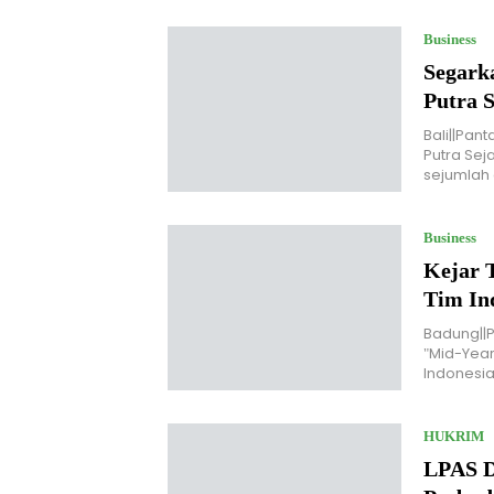
Business
Segark
Putra 
Bali||Pan
Putra Sej
sejumlah 
Business
Kejar T
Tim In
Badung||
"Mid-Year
Indonesia
HUKRIM
LPAS D